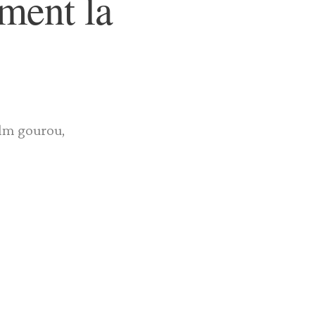
iment la
ilm gourou,