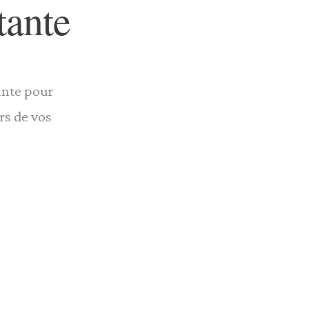
tante
ante pour
rs de vos