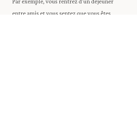
Par exemple, vous rentrez d’un déjeuner
entre amis et vous sentez que vous êtes
totalement vidé. Ou encore vous absorbez le
stress de votre collègue en réunion.
Loin d’être une fragilité, c’est la marque d’un
système de perception délicat, capable de
capter l’invisible.
Pourquoi les hypersensibles
sont-ils souvent
hyperempathes ?